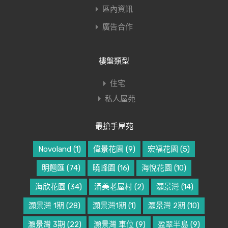
區內資訊
廣告合作
樓盤類型
住宅
私人屋苑
最搶手屋苑
Novoland
(1)
偉景花園
(9)
宏福花園
(5)
明翹匯
(74)
曉峰園
(16)
海悅花園
(10)
海欣花園
(34)
涌美老屋村
(2)
灝景灣
(14)
灝景灣 1期
(28)
灝景灣1期
(1)
灝景灣 2期
(10)
灝景灣 3期
(22)
灝景灣 車位
(9)
盈翠半島
(9)