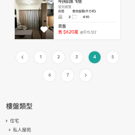
明翹匯 1座
屋苑概覽 …
房間
實用面積(平方呎)
2
410
買盤
售
$620
萬
@$15,122
1
2
3
4
5
6
7
樓盤類型
住宅
私人屋苑