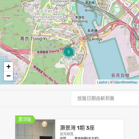
5
+
−
Leaflet
| ©
OpenStreetMap
置頂盤
灝景灣 1期 3座
屋苑概覽 …
房間
實用面積(平方呎)