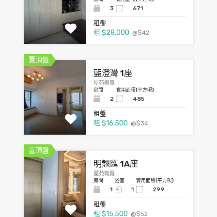
3
671
租盤
租
$28,000
@$42
置頂盤
藍澄灣 1座
屋苑概覽 …
房間
實用面積(平方呎)
2
485
租盤
租
$16,500
@$34
置頂盤
明翹匯 1A座
屋苑概覽 …
房間
浴室
實用面積(平方呎)
1
1
299
租盤
租
$15,500
@$52