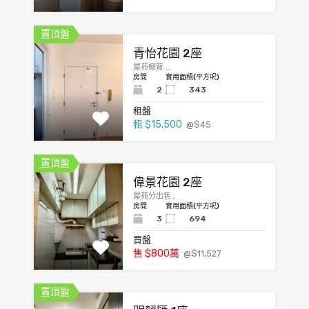
置頂盤
青怡花園 2座
屋苑概覽 …
房間
實用面積(平方呎)
2
343
租盤
租
$15,500
@$45
置頂盤
偉景花園 2座
屋苑分出售…
房間
實用面積(平方呎)
3
694
買盤
售
$800
萬
@$11,527
置頂盤