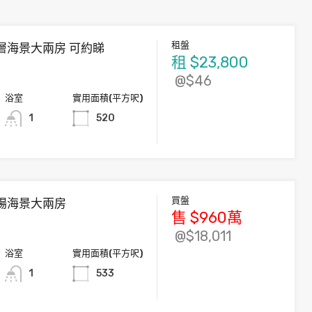
租盤
層海景大兩房 可約睇
租
$23,800
@$46
浴室
實用面積(平方呎)
1
520
買盤
場海景大兩房
售
$960
萬
@$18,011
浴室
實用面積(平方呎)
1
533