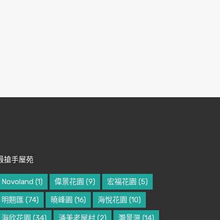
最搶手屋苑
Novoland
(1)
偉景花園
(9)
宏福花園
(5)
明翹匯
(74)
曉峰園
(16)
海悅花園
(10)
海欣花園
(34)
涌美老屋村
(2)
灝景灣
(14)