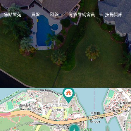
焦點屋苑
買盤
租盤
青衣屋網會員
按揭資訊
2