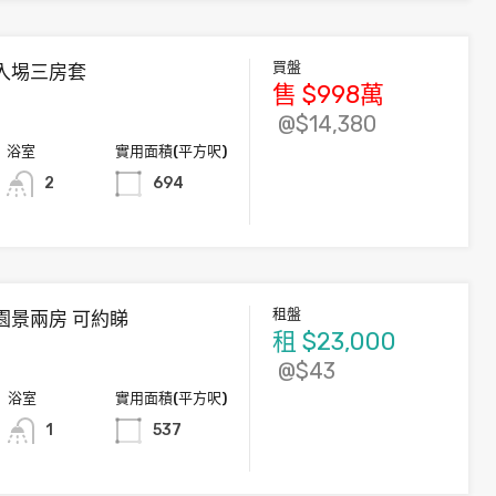
買盤
入埸三房套
售
$998
萬
@$14,380
浴室
實用面積(平方呎)
2
694
租盤
園景兩房 可約睇
租
$23,000
@$43
浴室
實用面積(平方呎)
1
537