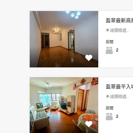
盈翠最新高
🌟減價精選…
房間
2
盈翠最平入
🌟減價精選…
房間
2