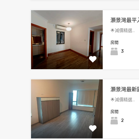
灝景灣最平
🌟減價精選…
房間
3
灝景灣最新
🌟減價精選…
房間
2