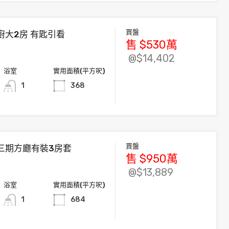
買盤
廚大2房 有匙引看
售
$530
萬
@$14,402
浴室
實用面積(平方呎)
1
368
買盤
三期方廳有裝3房套
售
$950
萬
@$13,889
浴室
實用面積(平方呎)
1
684