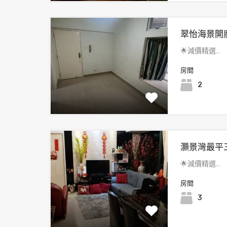
翠怡海景開
🌟減價精選…
房間
2
灝景灣最平
🌟減價精選…
房間
3