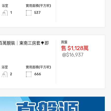
浴室
實用面積(平方呎)
1
537
買盤
百萬靚裝｜東南三房套🌳即
售
$1,128
萬
@$16,937
浴室
實用面積(平方呎)
2
666