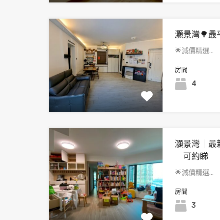
灝景灣🌳最
🌟減價精選…
房間
4
灝景灣｜最
｜可約睇
🌟減價精選…
房間
3