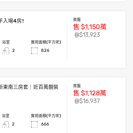
買盤
平入場4房‼️
售
$1,150
萬
@$13,923
浴室
實用面積(平方呎)
2
826
買盤
新東南三房套｜近百萬靚裝
售
$1,128
萬
@$16,937
浴室
實用面積(平方呎)
2
666