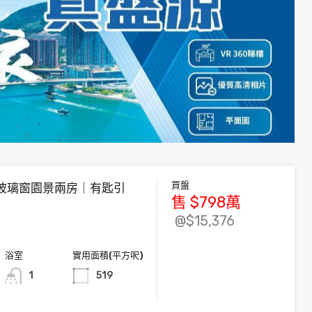
買盤
玻璃窗園景兩房｜有匙引
售
$798
萬
@$15,376
浴室
實用面積(平方呎)
1
519