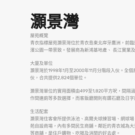
灝景灣
屋苑概覽
青衣指標屋苑灝景灣位於青衣島東北岸牙鷹洲，前臨
濱公園一帶景致。發展商為新鴻基地產、 長江實業
大廈及單位
灝景灣於1998年1月至2000年11月分階段入伙。全
伙，合共提供2,824個單位。
灝景灣單位的實用面積由499至1,820平方呎，間隔
作間連廁等多款選擇，而客飯廳開則有鑽石廳及日字廳
生活配套
灝景灣住客會所提供泳池、高爾夫球練習場、網球場
苑自設商場，內有多間民生商舖。鄰近的青衣城為大
等商舖，是住戶購物、吃喝及消閒的好去處。