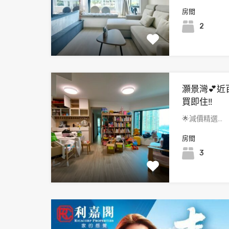
房間
2
灝景灣💕近
買即住‼️
🌟減價精選…
房間
3