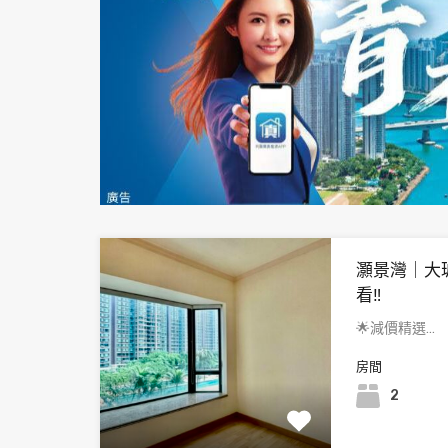
灝景灣｜大
看‼️
🌟減價精選…
房間
2