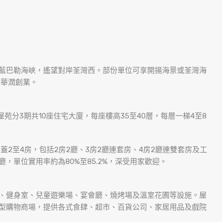
藍巴勒海峽，遙望對岸荃灣西。部份單位可享開揚海景或荃灣海
及華潤創業。
個屋苑分3期共10座住宅大廈，每座樓高35至40層，每層一梯4至8
涵蓋2至4房，包括2房2廳、3房2廳連套房、4房2廳連雙套房及工
，單位實用率約為80%至85.2%，深受用家歡迎。
、健身室、兒童遊樂場、宴會廳、燒烤場及溫室花圃等設施。屋
型購物商場，提供各式食肆、超市、百貨公司、家居用品及戲院