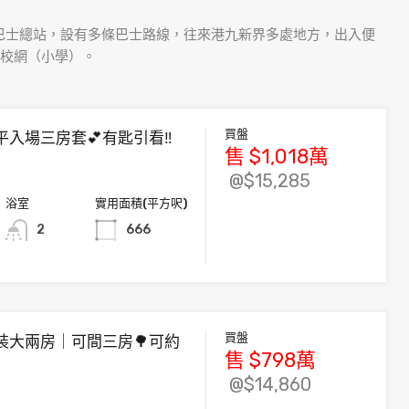
巴士總站，設有多條巴士路線，往來港九新界多處地方，出入便
6校網（小學）。
買盤
平入場三房套💕有匙引看‼️
售
$1,018
萬
@$15,285
浴室
實用面積(平方呎)
2
666
買盤
裝大兩房｜可間三房🌳可約
售
$798
萬
@$14,860