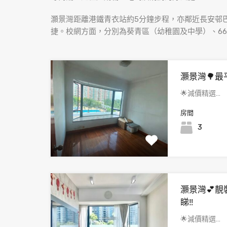
灝景灣距離港鐵青衣站約5分鐘步程，亦鄰近長安邨
捷。校網方面，分別為葵青區（幼稚園及中學）、6
灝景灣🌳最
🌟減價精選…
房間
3
灝景灣💕靚
睇‼️
🌟減價精選…