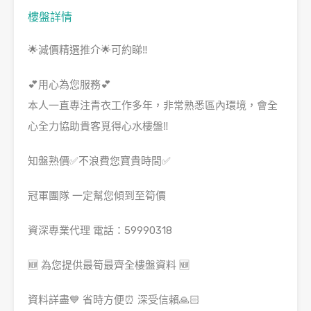
樓盤詳情
🌟減價精選推介🌟可約睇‼️
💕用心為您服務💕
本人一直專注青衣工作多年，非常熟悉區內環境，會全
心全力協助貴客覓得心水樓盤‼️
知盤熟價✅不浪費您寶貴時間✅
冠軍團隊 一定幫您傾到至筍價
資深專業代理 電話：59990318
🆕 為您提供最筍最齊全樓盤資料 🆕
資料詳盡💙 省時方便⏰ 深受信賴🙏🏻