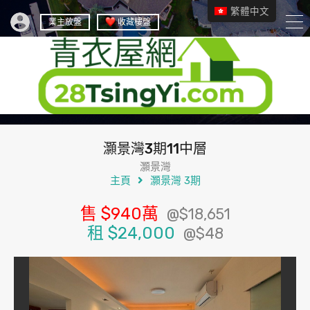
繁體中文
業主放盤
收藏樓盤
灝景灣3期11中層
灝景灣
主頁
灝景灣 3期
售
$940
萬
@$18,651
租
$24,000
@$48