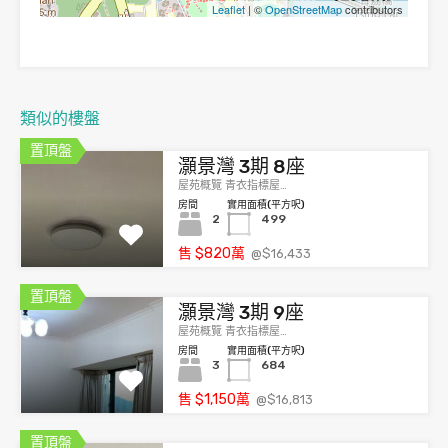
Leaflet
| ©
OpenStreetMap
contributors
類似的樓盤
置頂盤
灝景灣 3期 8座
屋苑概覽 青衣指標屋…
房間
實用面積(平方呎)
2
499
售
$820
萬
@$16,433
置頂盤
灝景灣 3期 9座
屋苑概覽 青衣指標屋…
房間
實用面積(平方呎)
3
684
售
$1,150
萬
@$16,813
置頂盤