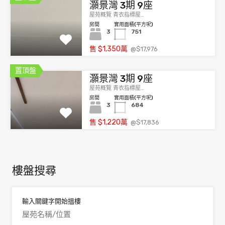
灝景灣 3期 9座
屋苑概覽 青衣指標屋…
房間
實用面積(平方呎)
3
751
售
$1,350
萬
@$17,976
置頂盤
灝景灣 3期 9座
屋苑概覽 青衣指標屋…
房間
實用面積(平方呎)
3
684
售
$1,220
萬
@$17,836
樓盤搜尋
輸入關鍵字開始搵樓