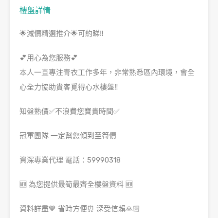
樓盤詳情
🌟減價精選推介🌟可約睇‼️
💕用心為您服務💕
本人一直專注青衣工作多年，非常熟悉區內環境，會全
心全力協助貴客覓得心水樓盤‼️
知盤熟價✅不浪費您寶貴時間✅
冠軍團隊 一定幫您傾到至筍價
資深專業代理 電話：59990318
🆕 為您提供最筍最齊全樓盤資料 🆕
資料詳盡💙 省時方便⏰ 深受信賴🙏🏻