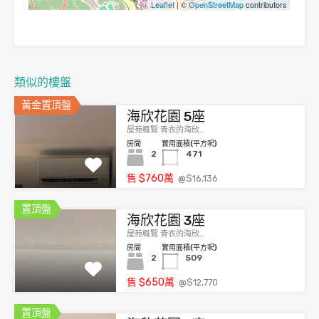
Leaflet
| ©
OpenStreetMap
contributors
類似的樓盤
黃金置頂盤
海欣花園 5座
屋苑概覽 青衣的海欣…
房間
實用面積(平方呎)
2
471
售
$760
萬
@$16,136
置頂盤
海欣花園 3座
屋苑概覽 青衣的海欣…
房間
實用面積(平方呎)
2
509
售
$650
萬
@$12,770
置頂盤