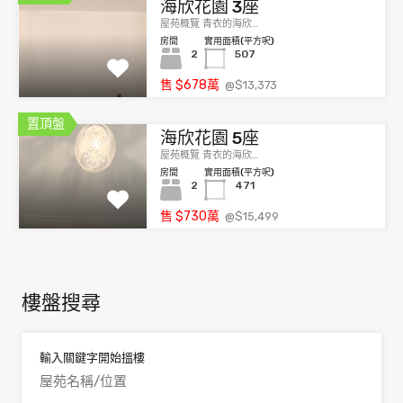
海欣花園 3座
屋苑概覽 青衣的海欣…
房間
實用面積(平方呎)
2
507
售
$678
萬
@$13,373
置頂盤
海欣花園 5座
屋苑概覽 青衣的海欣…
房間
實用面積(平方呎)
2
471
售
$730
萬
@$15,499
樓盤搜尋
輸入關鍵字開始搵樓