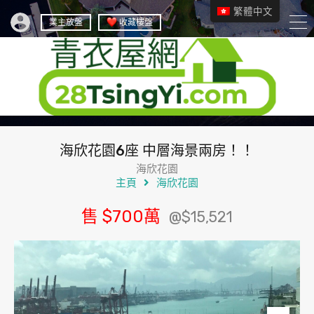
繁體中文
業主放盤
收藏樓盤
海欣花園6座 中層海景兩房！！
海欣花園
主頁
海欣花園
售
$700
萬
@$15,521