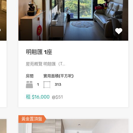
明翹匯 1座
屋苑概覽 明翹匯（T…
房間
實用面積(平方呎)
1
313
租
$16,000
@$51
黃金置頂盤