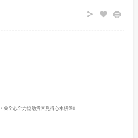
會全心全力協助貴客覓得心水樓盤‼️