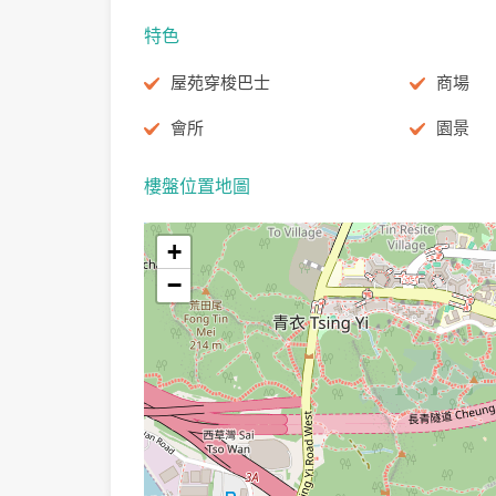
特色
屋苑穿梭巴士
商場
會所
園景
樓盤位置地圖
+
−