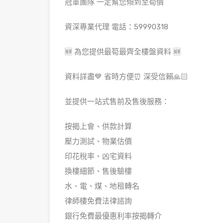
冠軍團隊 一定幫您傾到至筍價
資深專業代理 電話：59990318
🆕 為您提供最筍最齊全樓盤資料 🆕
資料詳盡💙 省時方便⏰ 深受信賴🙏🏻
並提供一站式售前及售後服務：
按揭上會、供款計算
壓力測試、物業估價
印花稅率、凶宅資料
換樓細節、售後驗樓
水、電、煤、地租轉名
律師樓免費法律諮詢
銀行免費最優惠利率按揭轉介