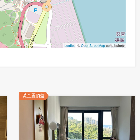
Leaflet
| ©
OpenStreetMap
contributors
黃金置頂盤