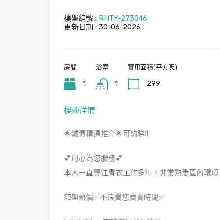
樓盤編號 :
RHTY-273046
更新日期 : 30-06-2026
房間
浴室
實用面積(平方呎)
1
1
299
樓盤詳情
🌟減價精選推介🌟可約睇‼️
💕用心為您服務💕
本人一直專注青衣工作多年，非常熟悉區內環境，
知盤熟價✅不浪費您寶貴時間✅