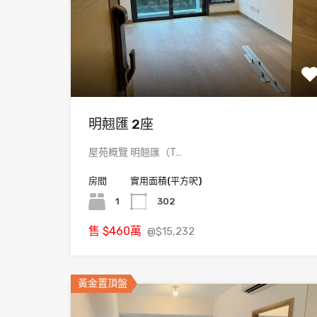
明翹匯 2座
屋苑概覽 明翹匯（T…
房間
實用面積(平方呎)
1
302
售
$460
萬
@$15,232
黃金置頂盤