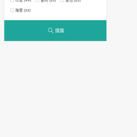
市景
會所
泳池
(49)
(53)
(53)
海景
(33)
搵盤