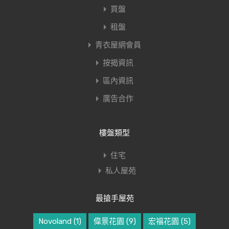
買盤
租盤
青衣屋網會員
按揭資訊
區內資訊
廣告合作
樓盤類型
住宅
私人屋苑
最搶手屋苑
Novoland
(1)
偉景花園
(9)
宏福花園
(5)